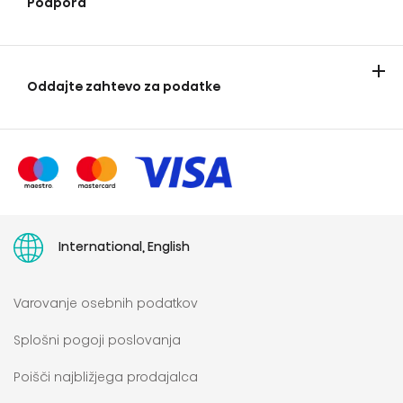
Podpora
Kontaktirajte nas
Garancija
Zahteve glede okoljske zasnove
Naročilo servisnega posega
Naročilo rezervnega dela
Preklic spletnega naročila
Direktiva o pravici do popravila
Navodila za uporabo
Oddajte zahtevo za podatke
Obrazec za oddajo zahteve za dostop do podatkov
International, English
Varovanje osebnih podatkov
Splošni pogoji poslovanja
Poišči najbližjega prodajalca