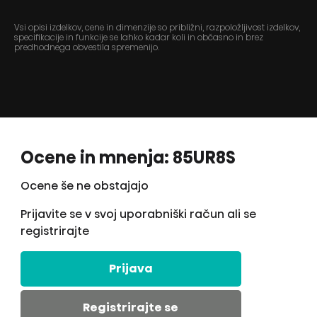
Vsi opisi izdelkov, cene in dimenzije so približni, razpoložljivost izdelkov,
specifikacije in funkcije se lahko kadar koli in občasno in brez
predhodnega obvestila spremenijo.
Ocene in mnenja: 85UR8S
Ocene še ne obstajajo
Prijavite se v svoj uporabniški račun ali se
registrirajte
Prijava
Registrirajte se