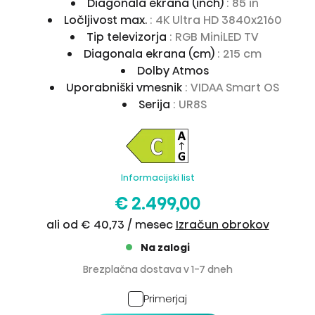
Diagonala ekrana (inch)
: 85 in
Ločljivost max.
: 4K Ultra HD 3840x2160
Tip televizorja
: RGB MiniLED TV
Diagonala ekrana (cm)
: 215 cm
Dolby Atmos
Uporabniški vmesnik
: VIDAA Smart OS
Serija
: UR8S
Informacijski list
€ 2.499,00
ali od € 40,73 / mesec
Izračun obrokov
Na zalogi
Brezplačna dostava v 1-7 dneh
Primerjaj