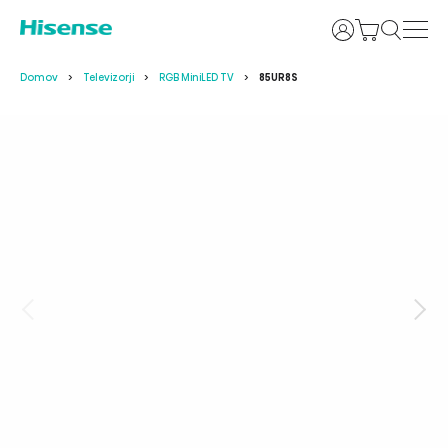
Prijava
Domov
Televizorji
RGB MiniLED TV
85UR8S