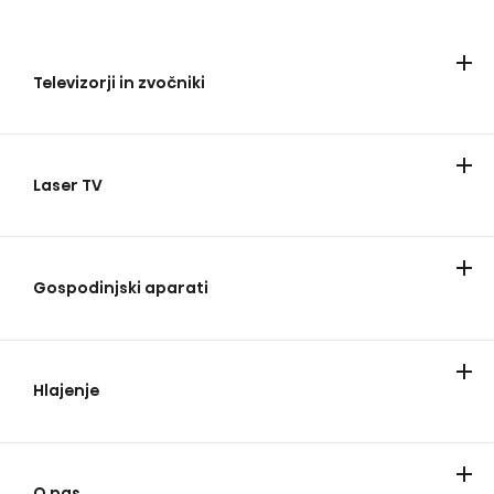
Televizorji in zvočniki
Televizorji
Zvočniki soundbar
Laser TV
Laser TV
Gospodinjski aparati
Hladilniki
Pranje in sušenje
Kuhanje in pečenje
Sesalniki
Hlajenje
Klimatske naprave
O nas