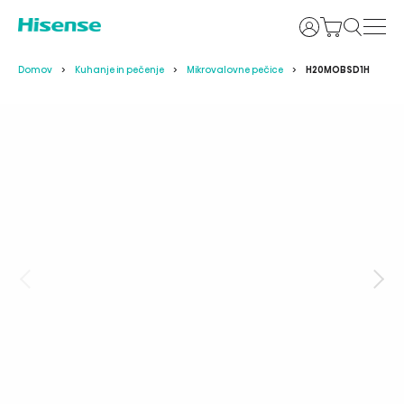
Prijava
Domov
Kuhanje in pečenje
Mikrovalovne pečice
H20MOBSD1H