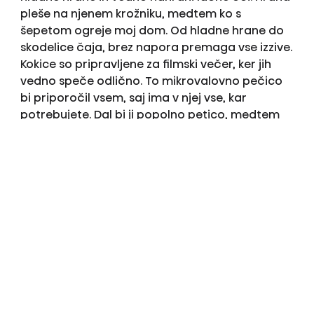
pleše na njenem krožniku, medtem ko s
šepetom ogreje moj dom. Od hladne hrane do
skodelice čaja, brez napora premaga vse izzive.
Kokice so pripravljene za filmski večer, ker jih
vedno speče odlično. To mikrovalovno pečico
bi priporočil vsem, saj ima v njej vse, kar
potrebujete. Dal bi ji popolno petico, medtem
ko to pišem, mi pogreva pito!
Storitev omogoča