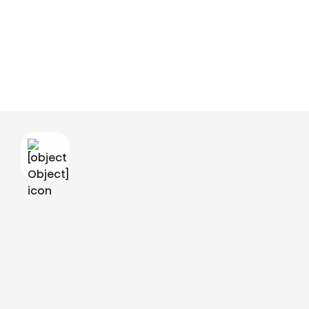
Video ni na voljo za ogled
Za ogled videa sprejmite funkcionalne piškotke. To lahko uredite s klikom na
to okno in zamenjate nastavitve tako, da sprejmete funkcionalne piškotke.