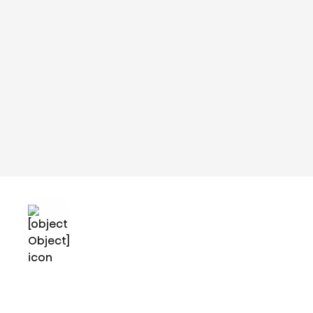
Video ni na voljo za ogled
Za ogled videa sprejmite funkcionalne piškotke. To lahko uredite s klikom na
to okno in zamenjate nastavitve tako, da sprejmete funkcionalne piškotke.