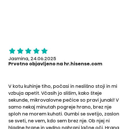
Jasmina, 24.06.2025
Prvotno objavljeno na hr.hisense.com
V kotu kuhinje tiho, počasi in neslišno stoji in mi
vzbuja apetit. Včasih jo slišim, kako šteje
sekunde, mikrovalovne pečice so pravi junaki! V
samo nekaj minutah pogreje hrano, brez nje
sploh ne morem kuhati. Gumbi se svetijo, zaslon
se sveti, ne vem, kdo sem brez nje. Ob njej ni
hladne hrane in vedno nahrani lačne oči. Hrana