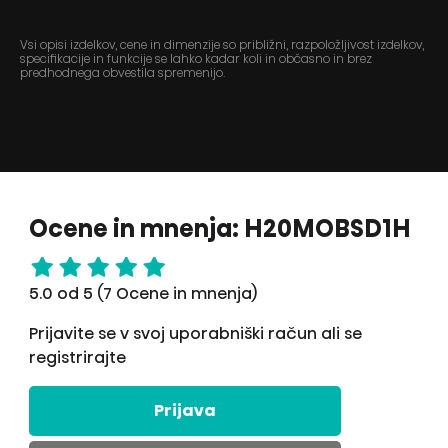
Vsi opisi izdelkov, cene in dimenzije so približni, razpoložljivost izdelkov,
specifikacije in funkcije se lahko kadar koli in občasno in brez
predhodnega obvestila spremenijo.
Ocene in mnenja: H20MOBSD1H
5.0 od 5 (7 Ocene in mnenja)
Prijavite se v svoj uporabniški račun ali se
registrirajte
Prijava