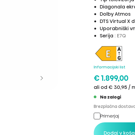
Diagonala ek
Dolby Atmos
DTS Virtual X 
Uporabniški v
Serija
: E7Q
Informacijski list
€ 1.899,00
ali od € 30,95 /
Na zalogi
Brezplačna dostava
Primerjaj
Dodaj v koša