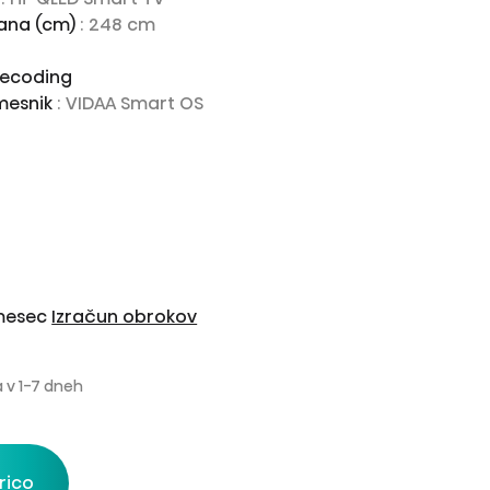
rana (cm)
: 248 cm
decoding
mesnik
: VIDAA Smart OS
 mesec
Izračun obrokov
 v 1-7 dneh
rico