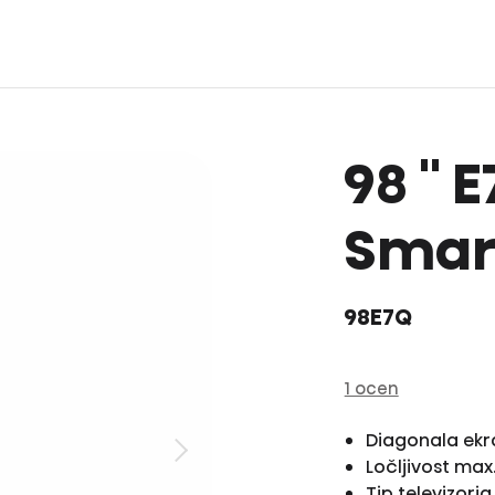
98 '' 
Smart
98E7Q
1 ocen
Diagonala ekr
Ločljivost max
Tip televizorj