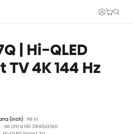
Prijava
E7Q | Hi-QLED
 TV 4K 144 Hz
ana (inch)
: 98 in
.
: 4K Ultra HD 3840x2160
a
: Hi-QLED Smart TV