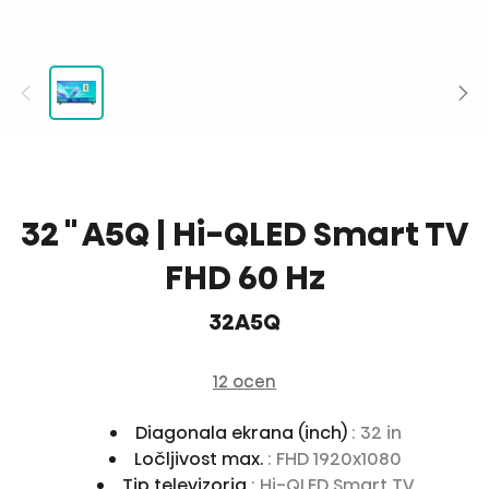
32 '' A5Q | Hi-QLED Smart TV
FHD 60 Hz
32A5Q
12 ocen
Diagonala ekrana (inch)
: 32 in
Ločljivost max.
: FHD 1920x1080
Tip televizorja
: Hi-QLED Smart TV