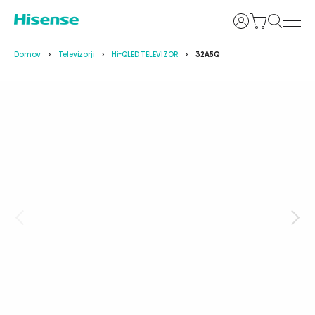
Prijava
Domov
Televizorji
Hi-QLED TELEVIZOR
32A5Q