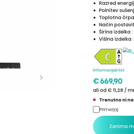
Razred energij
Polnitev sušen
Toplotna črpa
Način postavi
Širina izdelka
Višina izdelka
Informacijski list
€ 669,90
ali od € 11,28 / 
Trenutno ni na 
Primerjaj
Zanima m