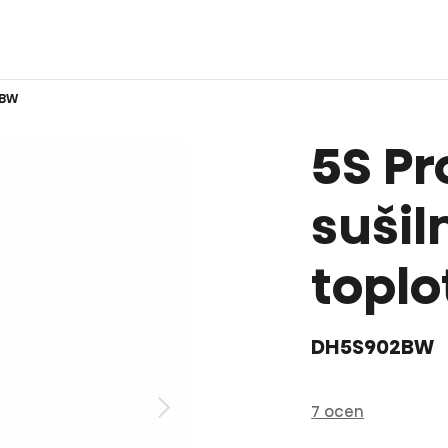
2BW
5S Pr
sušiln
toplo
DH5S902BW
7 ocen