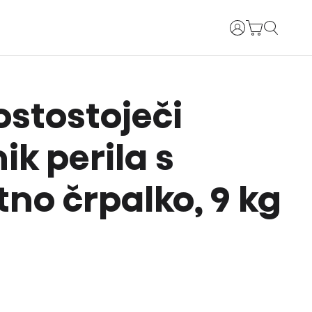
Prijava
ostostoječi
ik perila s
tno črpalko, 9 kg