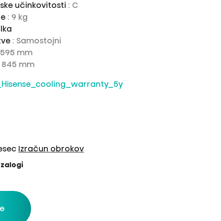
ske učinkovitosti
: C
je
: 9 kg
lka
tve
: Samostojni
: 595 mm
: 845 mm
mesec
Izračun obrokov
zalogi
e