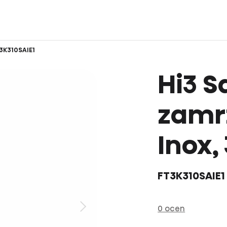
3K310SAIE1
Hi3 
zamr
Inox, 
FT3K310SAIE1
0 ocen