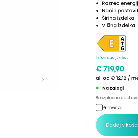
Razred energij
Način postavi
Širina izdelka
Višina izdelka
Informacijski list
€ 719,90
ali od € 12,12 / 
Na zalogi
Brezplačna dostava
Primerjaj
Dodaj v koša