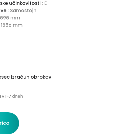
ske učinkovitosti
: E
tve
: Samostojni
: 595 mm
: 1856 mm
mesec
Izračun obrokov
 v 1-7 dneh
rico