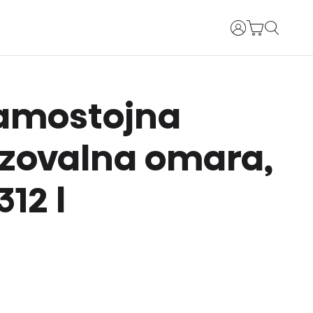
Prijava
Samostojna
zovalna omara,
312 l