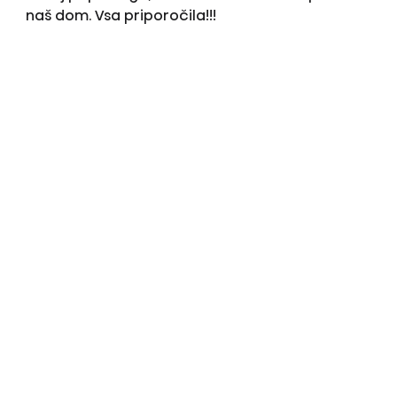
naš dom. Vsa priporočila!!!
Storitev omogoča
Pokaži več ocen