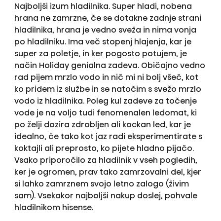
Najboljši izum hladilnika. Super hladi, nobena
hrana ne zamrzne, če se dotakne zadnje strani
hladilnika, hrana je vedno sveža in nima vonja
po hladilniku. Ima več stopenj hlajenja, kar je
super za poletje, in ker pogosto potujem, je
način Holiday genialna zadeva. Običajno vedno
rad pijem mrzlo vodo in nič mi ni bolj všeč, kot
ko pridem iz službe in se natočim s svežo mrzlo
vodo iz hladilnika. Poleg kul zadeve za točenje
vode je na voljo tudi fenomenalen ledomat, ki
po želji dozira zdrobljen ali kockan led, kar je
idealno, če tako kot jaz radi eksperimentirate s
koktajli ali preprosto, ko pijete hladno pijačo.
Vsako priporočilo za hladilnik v vseh pogledih,
ker je ogromen, prav tako zamrzovalni del, kjer
si lahko zamrznem svojo letno zalogo (živim
sam). Vsekakor najboljši nakup doslej, pohvale
hladilnikom hisense.