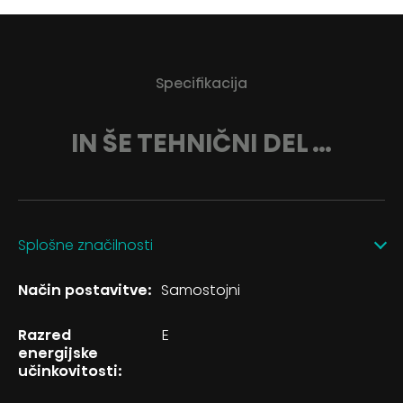
Specifikacija
IN ŠE TEHNIČNI DEL …
Splošne značilnosti
Način postavitve:
Samostojni
Razred
E
energijske
učinkovitosti: