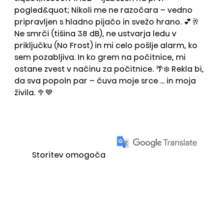
pogled&quot; Nikoli me ne razočara – vedno
pripravljen s hladno pijačo in svežo hrano. 💕🥂
Ne smrči (tišina 38 dB), ne ustvarja ledu v
priključku (No Frost) in mi celo pošlje alarm, ko
sem pozabljiva. In ko grem na počitnice, mi
ostane zvest v načinu za počitnice. 🌴❄️ Rekla bi,
da sva popoln par – čuva moje srce ... in moja
živila. 🥦💙
Storitev omogoča