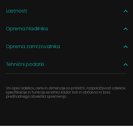
Lastnosti
Oprema hladilnika
Oprema zamrzovalnika
Tehnični podatki
Vsi opisi izdelkov, cene in dimenzije so približni, razpoložljivost izdelkov,
specifikacije in funkcije se lahko kadar koli in občasno in brez
predhodnega obvestila spremenijo.