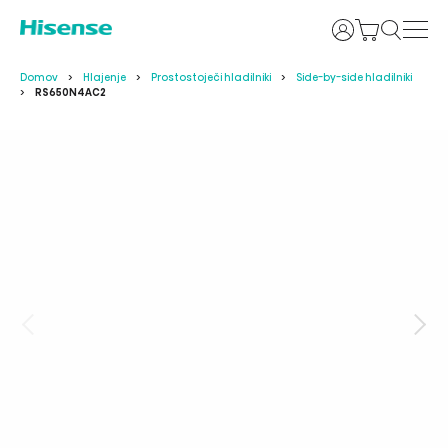
Prijava
Domov
Hlajenje
Prostostoječi hladilniki
Side-by-side hladilniki
RS650N4AC2