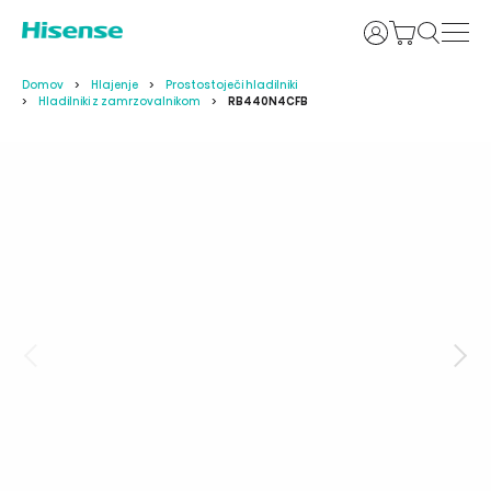
Prijava
Domov
Hlajenje
Prostostoječi hladilniki
Hladilniki z zamrzovalnikom
RB440N4CFB