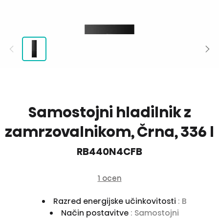
Samostojni hladilnik z
zamrzovalnikom, Črna, 336 l
RB440N4CFB
1 ocen
Razred energijske učinkovitosti
: B
Način postavitve
: Samostojni