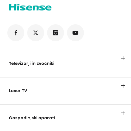
Televizorji in zvočniki
Televizorji
Zvočniki soundbar
Laser TV
Laser TV
Gospodinjski aparati