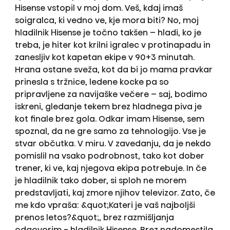
Hisense vstopil v moj dom. Veš, kdaj imaš
soigralca, ki vedno ve, kje mora biti? No, moj
hladilnik Hisense je točno takšen – hladi, ko je
treba, je hiter kot krilni igralec v protinapadu in
zanesljiv kot kapetan ekipe v 90+3 minutah.
Hrana ostane sveža, kot da bi jo mama pravkar
prinesla s tržnice, ledene kocke pa so
pripravljene za navijaške večere – saj, bodimo
iskreni, gledanje tekem brez hladnega piva je
kot finale brez gola. Odkar imam Hisense, sem
spoznal, da ne gre samo za tehnologijo. Vse je
stvar občutka. V miru. V zavedanju, da je nekdo
pomislil na vsako podrobnost, tako kot dober
trener, ki ve, kaj njegova ekipa potrebuje. In če
je hladilnik tako dober, si sploh ne morem
predstavljati, kaj zmore njihov televizor. Zato, če
me kdo vpraša: &quot;Kateri je vaš najboljši
prenos letos?&quot;, brez razmišljanja
odgovorim - hladilnik Hisense. Brez nadomestila,