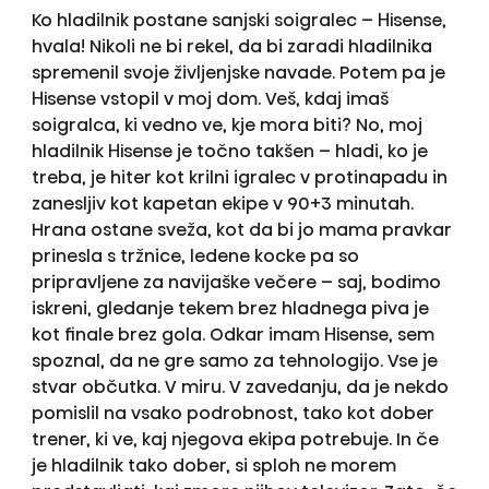
Ko hladilnik postane sanjski soigralec – Hisense,
hvala! Nikoli ne bi rekel, da bi zaradi hladilnika
spremenil svoje življenjske navade. Potem pa je
Hisense vstopil v moj dom. Veš, kdaj imaš
soigralca, ki vedno ve, kje mora biti? No, moj
hladilnik Hisense je točno takšen – hladi, ko je
treba, je hiter kot krilni igralec v protinapadu in
zanesljiv kot kapetan ekipe v 90+3 minutah.
Hrana ostane sveža, kot da bi jo mama pravkar
prinesla s tržnice, ledene kocke pa so
pripravljene za navijaške večere – saj, bodimo
iskreni, gledanje tekem brez hladnega piva je
kot finale brez gola. Odkar imam Hisense, sem
spoznal, da ne gre samo za tehnologijo. Vse je
stvar občutka. V miru. V zavedanju, da je nekdo
pomislil na vsako podrobnost, tako kot dober
trener, ki ve, kaj njegova ekipa potrebuje. In če
je hladilnik tako dober, si sploh ne morem