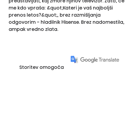
predstavljati, kaj zmore njihov televizor. Zato, če
me kdo vpraša: &quot;Kateri je vaš najboljši
prenos letos?&quot;, brez razmišljanja
odgovorim - hladilnik Hisense. Brez nadomestila,
ampak vredno zlata.
Storitev omogoča