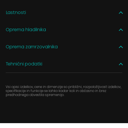
Lastnosti
Oprema hladilnika
Oprema zamrzovalnika
Tehnični podatki
Vsi opisi izdelkov, cene in dimenzije so približni, razpoložljivost izdelkov,
specifikacije in funkcije se lahko kadar koli in občasno in brez
predhodnega obvestila spremenijo.