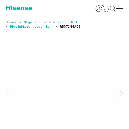
Prijava
Domov
Hlajenje
Prostostoječi hladilniki
Hladilniki z zamrzovalnikom
RB372N4AC2